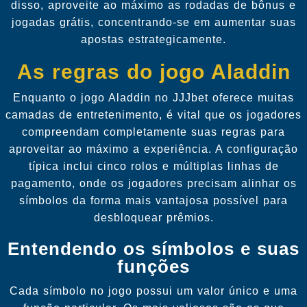
disso, aproveite ao máximo as rodadas de bônus e
jogadas grátis, concentrando-se em aumentar suas
apostas estrategicamente.
As regras do jogo Aladdin
Enquanto o jogo Aladdin no JJJbet oferece muitas
camadas de entretenimento, é vital que os jogadores
compreendam completamente suas regras para
aproveitar ao máximo a experiência. A configuração
típica inclui cinco rolos e múltiplas linhas de
pagamento, onde os jogadores precisam alinhar os
símbolos da forma mais vantajosa possível para
desbloquear prêmios.
Entendendo os símbolos e suas
funções
Cada símbolo no jogo possui um valor único e uma