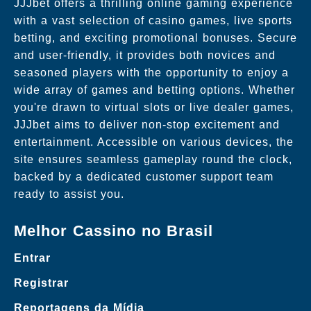
JJJbet offers a thrilling online gaming experience
with a vast selection of casino games, live sports
betting, and exciting promotional bonuses. Secure
and user-friendly, it provides both novices and
seasoned players with the opportunity to enjoy a
wide array of games and betting options. Whether
you're drawn to virtual slots or live dealer games,
JJJbet aims to deliver non-stop excitement and
entertainment. Accessible on various devices, the
site ensures seamless gameplay round the clock,
backed by a dedicated customer support team
ready to assist you.
Melhor Cassino no Brasil
Entrar
Registrar
Reportagens da Mídia