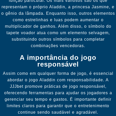
função particular. Os mais valiosos são os que
representam o próprio Aladdin, a princesa Jasmine, e
o gênio da lâmpada. Enquanto isso, outros elementos
como estrelinhas e luas podem aumentar o
multiplicador de ganhos. Além disso, o símbolo do
tapete voador atua como um elemento selvagem,
substituindo outros símbolos para completar
combinações vencedoras.
A importância do jogo
responsável
Assim como em qualquer forma de jogo, é essencial
abordar o jogo Aladdin com responsabilidade. A
JJJbet promove práticas de jogo responsável,
oferecendo ferramentas para ajudar os jogadores a
gerenciar seu tempo e gastos. É importante definir
limites claros para garantir que o entretenimento
continue sendo saudável e agradável.