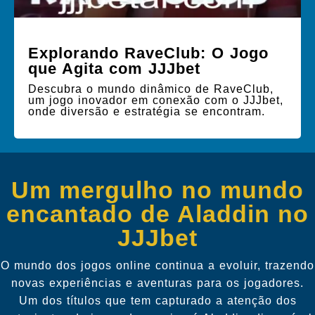
Explorando RaveClub: O Jogo
que Agita com JJJbet
Descubra o mundo dinâmico de RaveClub,
um jogo inovador em conexão com o JJJbet,
onde diversão e estratégia se encontram.
Um mergulho no mundo
encantado de Aladdin no
JJJbet
O mundo dos jogos online continua a evoluir, trazendo
novas experiências e aventuras para os jogadores.
Um dos títulos que tem capturado a atenção dos