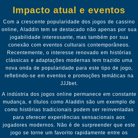
Impacto atual e eventos
Com a crescente popularidade dos jogos de cassino
online, Aladdin tem se destacado não apenas por sua
jogabilidade interessante, mas também por sua
conexão com eventos culturais contemporâneos.
Recentemente, o interesse renovado em histórias
clássicas e adaptações modernas tem trazido uma
nova onda de popularidade para este tipo de jogo,
refletindo-se em eventos e promoções temáticas na
JJJbet.
A indústria dos jogos online permanece em constante
mudança, e títulos como Aladdin são um exemplo de
como histórias tradicionais podem ser reinventadas
para oferecer experiências sensacionais aos
jogadores modernos. Não é de surpreender que este
jogo se torne um favorito rapidamente entre os