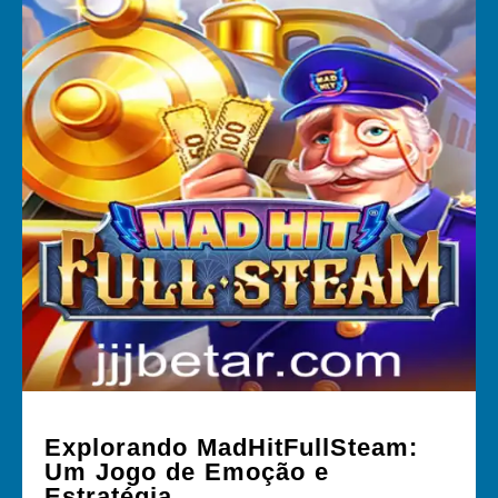
Explorando MadHitFullSteam:
Um Jogo de Emoção e
Estratégia