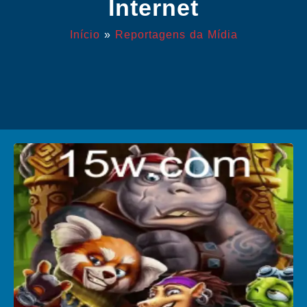
Internet
Início
»
Reportagens da Mídia