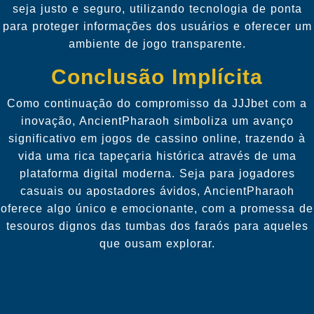
seja justo e seguro, utilizando tecnologia de ponta
para proteger informações dos usuários e oferecer um
ambiente de jogo transparente.
Conclusão Implícita
Como continuação do compromisso da JJJbet com a
inovação, AncientPharaoh simboliza um avanço
significativo em jogos de cassino online, trazendo à
vida uma rica tapeçaria histórica através de uma
plataforma digital moderna. Seja para jogadores
casuais ou apostadores ávidos, AncientPharaoh
oferece algo único e emocionante, com a promessa de
tesouros dignos das tumbas dos faraós para aqueles
que ousam explorar.