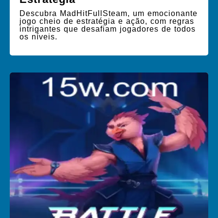
Descubra MadHitFullSteam, um emocionante
jogo cheio de estratégia e ação, com regras
intrigantes que desafiam jogadores de todos
os níveis.