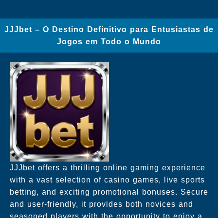
JJJbet – O Destino Definitivo para Entusiastas de
Jogos em Todo o Mundo
JJJbet offers a thrilling online gaming experience
with a vast selection of casino games, live sports
betting, and exciting promotional bonuses. Secure
and user-friendly, it provides both novices and
seasoned players with the opportunity to enjoy a