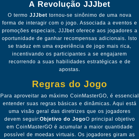
A Revolução JJJbet
O termo
JJJbet
tornou-se sinônimo de uma nova
forma de interagir com o jogo. Associada a eventos e
promoções especiais, JJJbet oferece aos jogadores a
oportunidade de ganhar recompensas adicionais. Isto
se traduz em uma experiência de jogo mais rica,
incentivando os participantes a se engajarem
recorrendo a suas habilidades estratégicas e de
apostas.
Regras do Jogo
Para aproveitar ao máximo CoinMasterGO, é essencial
entender suas regras básicas e dinâmicas. Aqui está
uma visão geral das diretrizes que os jogadores
devem seguir:
Objetivo do Jogo
O principal objetivo
em CoinMasterGO é acumular a maior quantidade
possível de moedas virtuais. Os jogadores giram as