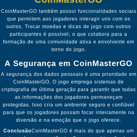
CoinMasterGO também possui funcionalidades sociais
que permitem aos jogadores interagir uns com os
outros. Trocar moedas e dicas de jogo com outros
participantes é possível, o que colabora para a
formação de uma comunidade ativa e envolvente em
torno do jogo.
A Segurança em CoinMasterGO
A segurança dos dados pessoais é uma prioridade em
CoinMasterGO. O jogo emprega sistemas de
criptografia de última geração para garantir que todas
as informações dos jogadores permaneçam
protegidas. Isso cria um ambiente seguro e confiável
para que os jogadores possam focar inteiramente na
diversão e na emoção que o jogo oferece.
Conclusão
CoinMasterGO é mais do que apenas um