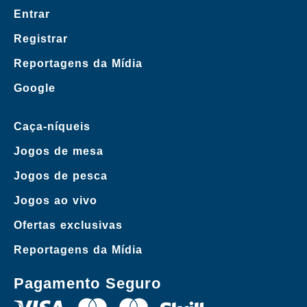
Entrar
Registrar
Reportagens da Mídia
Google
Caça-níqueis
Jogos de mesa
Jogos de pesca
Jogos ao vivo
Ofertas exclusivas
Reportagens da Mídia
Pagamento Seguro