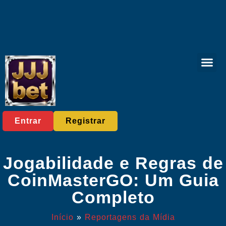
Caça-níqu
Jogos de mesa
Jogos de pesc
Jogos ao vivo
Ofertas ex
Reportagens da
Entrar
Registrar
Jogabilidade e Regras de
CoinMasterGO: Um Guia
Completo
Início
»
Reportagens da Mídia