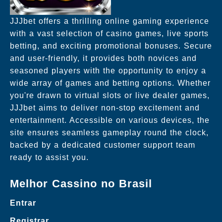
JJJbet offers a thrilling online gaming experience
with a vast selection of casino games, live sports
betting, and exciting promotional bonuses. Secure
and user-friendly, it provides both novices and
seasoned players with the opportunity to enjoy a
wide array of games and betting options. Whether
you're drawn to virtual slots or live dealer games,
JJJbet aims to deliver non-stop excitement and
entertainment. Accessible on various devices, the
site ensures seamless gameplay round the clock,
backed by a dedicated customer support team
ready to assist you.
Melhor Cassino no Brasil
Entrar
Registrar