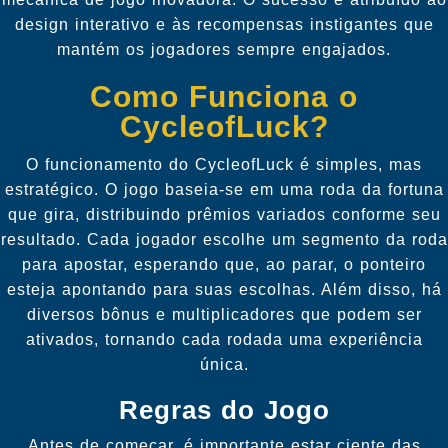
design interativo e às recompensas instigantes que
mantém os jogadores sempre engajados.
Como Funciona o
CycleofLuck?
O funcionamento do CycleofLuck é simples, mas
estratégico. O jogo baseia-se em uma roda da fortuna
que gira, distribuindo prêmios variados conforme seu
resultado. Cada jogador escolhe um segmento da roda
para apostar, esperando que, ao parar, o ponteiro
esteja apontando para suas escolhas. Além disso, há
diversos bônus e multiplicadores que podem ser
ativados, tornando cada rodada uma experiência
única.
Regras do Jogo
Antes de começar, é importante estar ciente das