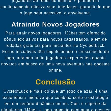
jogadores ao redor do mundo. A plataforma
continuamente otimiza suas interfaces, garantindo que
o jogo seja acessível e envolvente.
Atraindo Novos Jogadores
Para atrair novos jogadores, JJJbet tem oferecido
bônus exclusivos para novos cadastrados, além de
rodadas gratuitas para iniciantes no CycleofLuck.
Essas iniciativas têm impulsionado o crescimento do
jogo, atraindo tanto jogadores experientes quanto
novatos em busca de uma nova aventura nas apostas
online.
Conclusão
CycleofLuck é mais do que um jogo de azar; é uma
experiência imersiva que combina sorte e estratégia
em um cenário dinâmico online. Com o suporte da
plataforma JJJbet, o jogo promete continuar a crescer