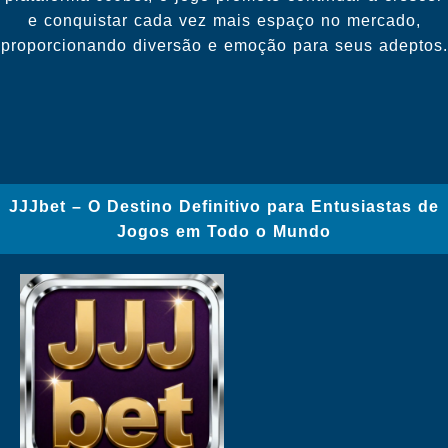
e conquistar cada vez mais espaço no mercado,
proporcionando diversão e emoção para seus adeptos.
JJJbet – O Destino Definitivo para Entusiastas de
Jogos em Todo o Mundo