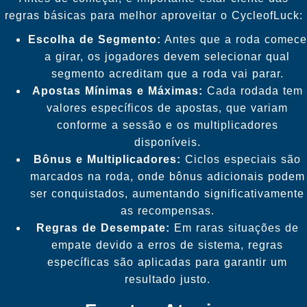
regras básicas para melhor aproveitar o CycleofLuck:
Escolha de Segmento:
Antes que a roda comece
a girar, os jogadores devem selecionar qual
segmento acreditam que a roda vai parar.
Apostas Mínimas e Máximas:
Cada rodada tem
valores específicos de apostas, que variam
conforme a sessão e os multiplicadores
disponíveis.
Bônus e Multiplicadores:
Ciclos especiais são
marcados na roda, onde bônus adicionais podem
ser conquistados, aumentando significativamente
as recompensas.
Regras de Desempate:
Em raras situações de
empate devido a erros de sistema, regras
específicas são aplicadas para garantir um
resultado justo.