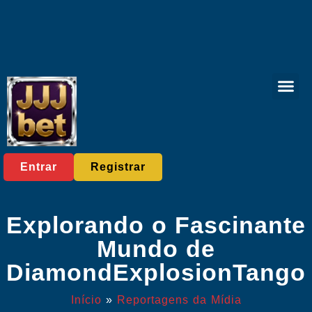
Caça-níqu
Jogos de mesa
Jogos de pesc
Jogos ao vivo
Ofertas ex
Reportagens da
Entrar
Registrar
Explorando o Fascinante
Mundo de
DiamondExplosionTango
Início
»
Reportagens da Mídia