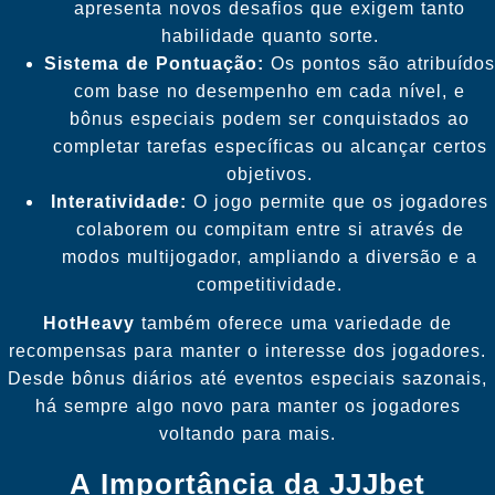
apresenta novos desafios que exigem tanto
habilidade quanto sorte.
Sistema de Pontuação:
Os pontos são atribuídos
com base no desempenho em cada nível, e
bônus especiais podem ser conquistados ao
completar tarefas específicas ou alcançar certos
objetivos.
Interatividade:
O jogo permite que os jogadores
colaborem ou compitam entre si através de
modos multijogador, ampliando a diversão e a
competitividade.
HotHeavy
também oferece uma variedade de
recompensas para manter o interesse dos jogadores.
Desde bônus diários até eventos especiais sazonais,
há sempre algo novo para manter os jogadores
voltando para mais.
A Importância da JJJbet