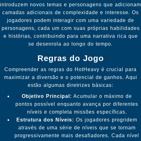
introduzem novos temas e personagens que adicionam
camadas adicionais de complexidade e interesse. Os
jogadores podem interagir com uma variedade de
personagens, cada um com suas próprias habilidades
e histórias, contribuindo para uma narrativa rica que
se desenrola ao longo do tempo.
Regras do Jogo
Compreender as regras do HotHeavy é crucial para
maximizar a diversão e o potencial de ganhos. Aqui
estão algumas diretrizes básicas:
Objetivo Principal:
Acumular o máximo de
pontos possível enquanto avança por diferentes
níveis e completa missões específicas.
Estrutura dos Níveis:
Os jogadores progridem
através de uma série de níveis que se tornam
progressivamente mais desafiadores. Cada nível