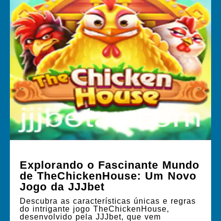
Explorando o Fascinante Mundo
de TheChickenHouse: Um Novo
Jogo da JJJbet
Descubra as características únicas e regras
do intrigante jogo TheChickenHouse,
desenvolvido pela JJJbet, que vem