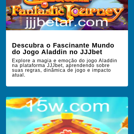
Descubra o Fascinante Mundo
do Jogo Aladdin no JJJbet
Explore a magia e emoção do jogo Aladdin
na plataforma JJJbet, aprendendo sobre
suas regras, dinâmica de jogo e impacto
atual.