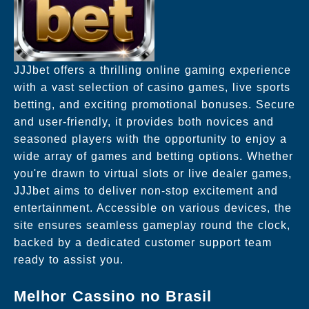
JJJbet offers a thrilling online gaming experience
with a vast selection of casino games, live sports
betting, and exciting promotional bonuses. Secure
and user-friendly, it provides both novices and
seasoned players with the opportunity to enjoy a
wide array of games and betting options. Whether
you're drawn to virtual slots or live dealer games,
JJJbet aims to deliver non-stop excitement and
entertainment. Accessible on various devices, the
site ensures seamless gameplay round the clock,
backed by a dedicated customer support team
ready to assist you.
Melhor Cassino no Brasil