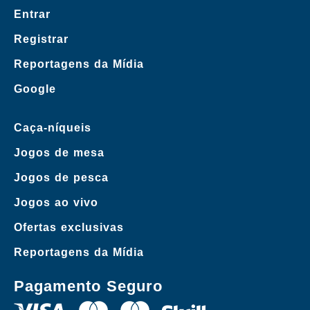
Entrar
Registrar
Reportagens da Mídia
Google
Caça-níqueis
Jogos de mesa
Jogos de pesca
Jogos ao vivo
Ofertas exclusivas
Reportagens da Mídia
Pagamento Seguro