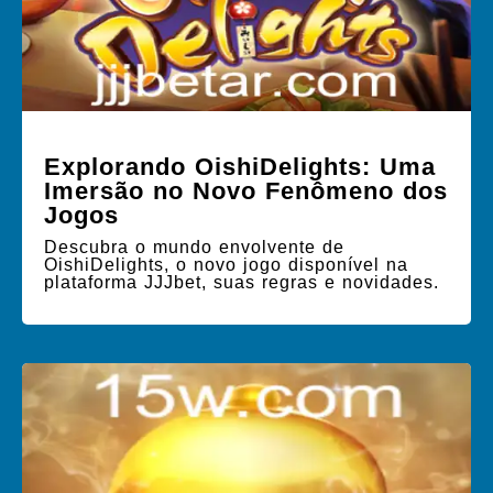
Explorando OishiDelights: Uma
Imersão no Novo Fenômeno dos
Jogos
Descubra o mundo envolvente de
OishiDelights, o novo jogo disponível na
plataforma JJJbet, suas regras e novidades.