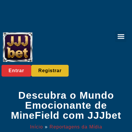
Caça-níqu
Jogos de mesa
Jogos de pesc
Jogos ao vivo
Ofertas ex
Reportagens da
Entrar
Registrar
Descubra o Mundo
Emocionante de
MineField com JJJbet
Início
»
Reportagens da Mídia