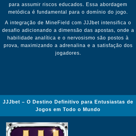
para assumir riscos educados. Essa abordagem
metódica é fundamental para o domínio do jogo.
A integração de MineField com JJJbet intensifica o
desafio adicionando a dimensão das apostas, onde a
habilidade analítica e o nervosismo são postos à
prova, maximizando a adrenalina e a satisfação dos
jogadores.
JJJbet – O Destino Definitivo para Entusiastas de
Jogos em Todo o Mundo