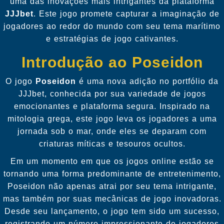
uma das inovações mais intrigantes da plataforma
JJJbet
. Este jogo promete capturar a imaginação de
jogadores ao redor do mundo com seu tema marítimo
e estratégias de jogo cativantes.
Introdução ao Poseidon
O jogo
Poseidon
é uma nova adição no portfólio da
JJJbet, conhecida por sua variedade de jogos
emocionantes e plataforma segura. Inspirado na
mitologia grega, este jogo leva os jogadores a uma
jornada sob o mar, onde eles se deparam com
criaturas míticas e tesouros ocultos.
Em um momento em que os jogos online estão se
tornando uma forma predominante de entretenimento,
Poseidon não apenas atrai por seu tema intrigante,
mas também por suas mecânicas de jogo inovadoras.
Desde seu lançamento, o jogo tem sido um sucesso,
registrando um número impressionante de jogadores