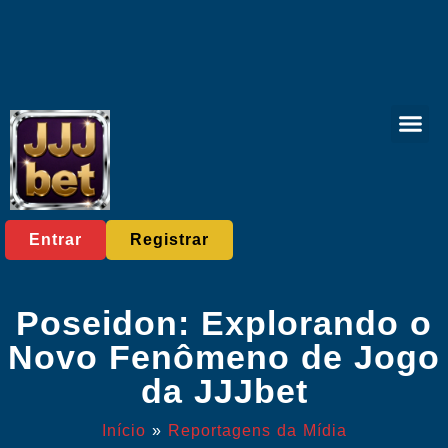
Caça-níqu
Jogos de mesa
Jogos de pesc
Jogos ao vivo
Ofertas ex
Reportagens da
Entrar
Registrar
Poseidon: Explorando o
Novo Fenômeno de Jogo
da JJJbet
Início
»
Reportagens da Mídia