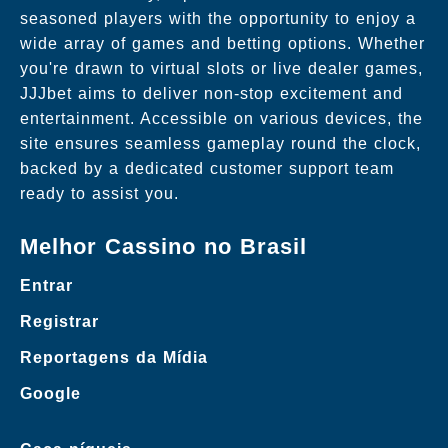
seasoned players with the opportunity to enjoy a
wide array of games and betting options. Whether
you're drawn to virtual slots or live dealer games,
JJJbet aims to deliver non-stop excitement and
entertainment. Accessible on various devices, the
site ensures seamless gameplay round the clock,
backed by a dedicated customer support team
ready to assist you.
Melhor Cassino no Brasil
Entrar
Registrar
Reportagens da Mídia
Google