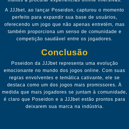
A JJJbet, ao lançar Poseidon, capturou o momento
perfeito para expandir sua base de usuários,
oferecendo um jogo que não apenas entretém, mas
também proporciona um senso de comunidade e
competição saudável entre os jogadores.
Conclusão
Poseidon da JJJbet representa uma evolução
emocionante no mundo dos jogos online. Com suas
regras envolventes e temática cativante, ele se
destaca como um dos jogos mais promissores. À
medida que mais jogadores se juntam à comunidade,
é claro que Poseidon e a JJJbet estão prontos para
deixarem sua marca na indústria.