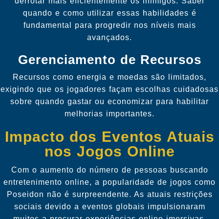
derrotar mais eficientemente os inimigos. Saber
quando e como utilizar essas habilidades é
fundamental para progredir nos níveis mais
avançados.
Gerenciamento de Recursos
Recursos como energia e moedas são limitados,
exigindo que os jogadores façam escolhas cuidadosas
sobre quando gastar ou economizar para habilitar
melhorias importantes.
Impacto dos Eventos Atuais
nos Jogos Online
Com o aumento do número de pessoas buscando
entretenimento online, a popularidade de jogos como
Poseidon não é surpreendente. As atuais restrições
sociais devido a eventos globais impulsionaram
muitos a procurar experiências online imersivas.