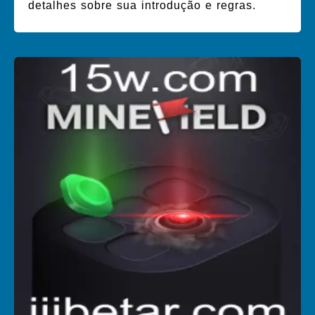
detalhes sobre sua introdução e regras.