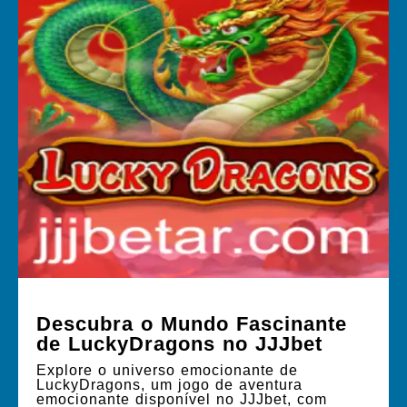
Descubra o Mundo Fascinante
de LuckyDragons no JJJbet
Explore o universo emocionante de
LuckyDragons, um jogo de aventura
emocionante disponível no JJJbet, com