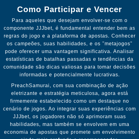
Como Participar e Vencer
Para aqueles que desejam envolver-se com o
componente JJJbet, é fundamental entender bem as
regras do jogo e a plataforma de apostas. Conhecer
os campeões, suas habilidades, e os "metajogos"
pode oferecer uma vantagem significativa. Analisar
estatísticas de batalhas passadas e tendências da
comunidade são dicas valiosas para tomar decisões
informadas e potencialmente lucrativas.
PreachSamurai, com sua combinação de ação
eletrizante e estratégia meticulosa, agora está
firmemente estabelecido como um destaque no
cenário de jogos. Ao integrar suas experiências com
JJJbet, os jogadores não só aprimoram suas
habilidades, mas também se envolvem em uma
economia de apostas que promete um envolvimento