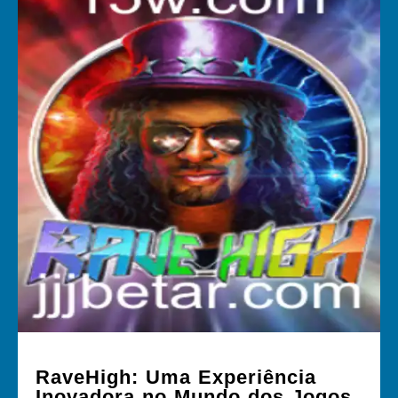
RaveHigh: Uma Experiência
Inovadora no Mundo dos Jogos