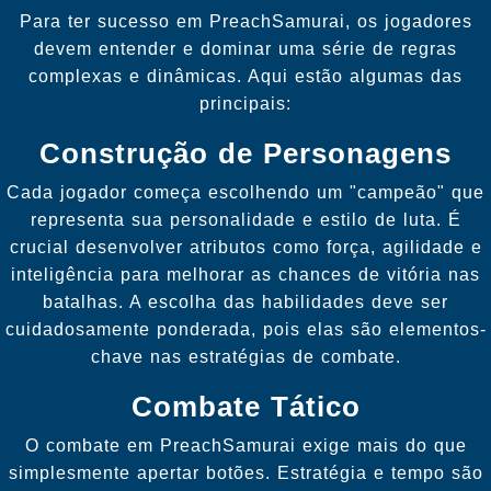
Para ter sucesso em PreachSamurai, os jogadores
devem entender e dominar uma série de regras
complexas e dinâmicas. Aqui estão algumas das
principais:
Construção de Personagens
Cada jogador começa escolhendo um "campeão" que
representa sua personalidade e estilo de luta. É
crucial desenvolver atributos como força, agilidade e
inteligência para melhorar as chances de vitória nas
batalhas. A escolha das habilidades deve ser
cuidadosamente ponderada, pois elas são elementos-
chave nas estratégias de combate.
Combate Tático
O combate em PreachSamurai exige mais do que
simplesmente apertar botões. Estratégia e tempo são