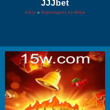
JJJbet
Início
»
Reportagens da Mídia