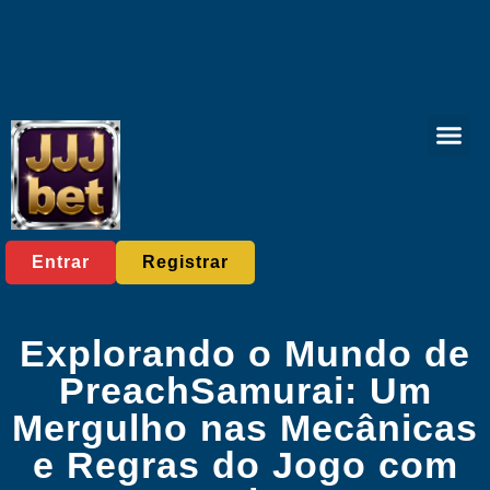
Caça-níqu
Jogos de mesa
Jogos de pesc
Jogos ao vivo
Ofertas ex
Reportagens da
Entrar
Registrar
Explorando o Mundo de
PreachSamurai: Um
Mergulho nas Mecânicas
e Regras do Jogo com