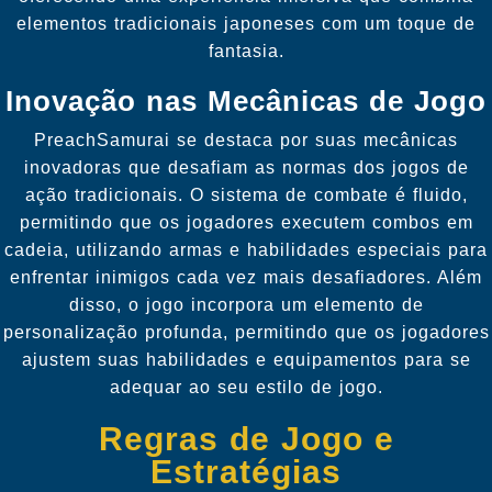
elementos tradicionais japoneses com um toque de
fantasia.
Inovação nas Mecânicas de Jogo
PreachSamurai se destaca por suas mecânicas
inovadoras que desafiam as normas dos jogos de
ação tradicionais. O sistema de combate é fluido,
permitindo que os jogadores executem combos em
cadeia, utilizando armas e habilidades especiais para
enfrentar inimigos cada vez mais desafiadores. Além
disso, o jogo incorpora um elemento de
personalização profunda, permitindo que os jogadores
ajustem suas habilidades e equipamentos para se
adequar ao seu estilo de jogo.
Regras de Jogo e
Estratégias