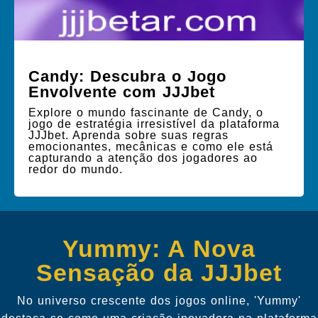
Candy: Descubra o Jogo
Envolvente com JJJbet
Explore o mundo fascinante de Candy, o
jogo de estratégia irresistível da plataforma
JJJbet. Aprenda sobre suas regras
emocionantes, mecânicas e como ele está
capturando a atenção dos jogadores ao
redor do mundo.
Yummy: A Nova
Sensação da JJJbet
No universo crescente dos jogos online, 'Yummy'