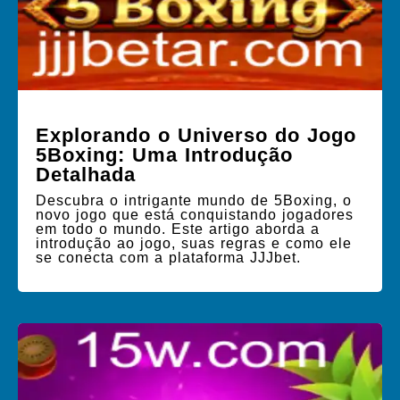
Explorando o Universo do Jogo
5Boxing: Uma Introdução
Detalhada
Descubra o intrigante mundo de 5Boxing, o
novo jogo que está conquistando jogadores
em todo o mundo. Este artigo aborda a
introdução ao jogo, suas regras e como ele
se conecta com a plataforma JJJbet.