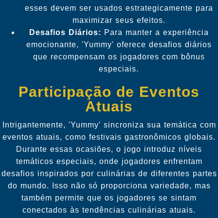
esses devem ser usados estrategicamente para
maximizar seus efeitos.
Desafios Diários:
Para manter a experiência
emocionante, 'Yummy' oferece desafios diários
que recompensam os jogadores com bônus
especiais.
Participação de Eventos
Atuais
Intrigantemente, 'Yummy' sincroniza sua temática com
eventos atuais, como festivais gastronômicos globais.
Durante essas ocasiões, o jogo introduz níveis
temáticos especiais, onde jogadores enfrentam
desafios inspirados por culinárias de diferentes partes
do mundo. Isso não só proporciona variedade, mas
também permite que os jogadores se sintam
conectados às tendências culinárias atuais.