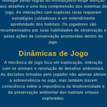
Navegar pelas regras do AnimalQuest exige atenção
aos detalhes e uma boa compreensão dos sistemas de
jogo. As interações com espécies raras requerem
estratégias cuidadosas e um entendimento
aprofundado dos habitats. Os jogadores são
recompensados por suas habilidades de observação e
pelas ações de conservação promovidas dentro do
jogo.
Dinâmicas de Jogo
A mecânica de jogo foca em exploração, interação
com os animais e resolução de desafios ambientais.
As decisões tomadas pelo jogador não apenas afetam
a sobrevivência no jogo, mas também trazem
consciência sobre a importância da biodiversidade e
da preservação ambiental dos habitats virtuais
explorados.