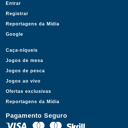
Entrar
Registrar
Reportagens da Mídia
Google
Caça-níqueis
Jogos de mesa
Jogos de pesca
Jogos ao vivo
Ofertas exclusivas
Reportagens da Mídia
Pagamento Seguro