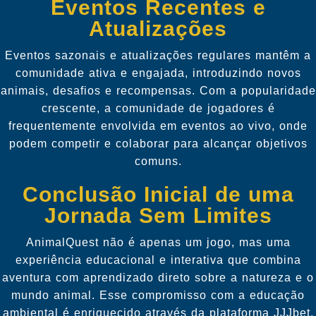
Eventos Recentes e
Atualizações
Eventos sazonais e atualizações regulares mantêm a
comunidade ativa e engajada, introduzindo novos
animais, desafios e recompensas. Com a popularidade
crescente, a comunidade de jogadores é
frequentemente envolvida em eventos ao vivo, onde
podem competir e colaborar para alcançar objetivos
comuns.
Conclusão Inicial de uma
Jornada Sem Limites
AnimalQuest não é apenas um jogo, mas uma
experiência educacional e interativa que combina
aventura com aprendizado direto sobre a natureza e o
mundo animal. Esse compromisso com a educação
ambiental é enriquecido através da plataforma JJJbet,