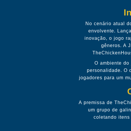
I
No cenário atual 
envolvente. Lanç
inovação, o jogo r
gêneros. A J
TheChickenHous
O ambiente do 
personalidade. O d
jogadores para um mun
A premissa de TheChi
um grupo de galin
coletando itens