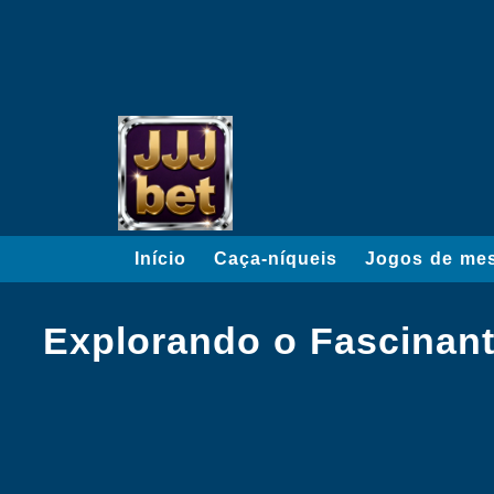
Início
Caça-níqueis
Jogos de me
Explorando o Fascinan