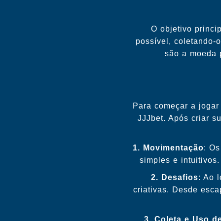
O objetivo princ
possível, coletando-
são a moeda p
Para começar a jogar
JJJbet. Após criar s
1. Movimentação
: Os
simples e intuitivos
2. Desafios
: Ao 
criativas. Desde esca
3. Coleta e Uso 