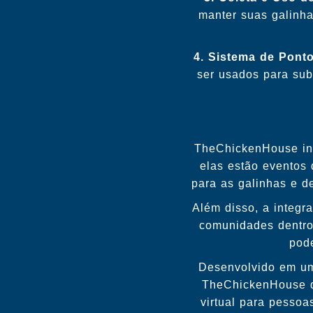
manter suas galinha
4. Sistema de Pont
ser usados para sub
TheChickenHouse inc
elas estão eventos 
para as galinhas e 
Além disso, a integr
comunidades dentro 
pode
Desenvolvido em um
TheChickenHouse d
virtual para pesso