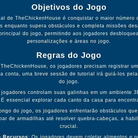
Objetivos do Jogo
ipal de TheChickenHouse é conquistar o maior número 
os enquanto supera obstáculos e completa missões des
rincipal do jogo, permitindo aos jogadores desbloquea
personalizações e áreas no jogo.
Regras do Jogo
 TheChickenHouse, os jogadores precisam registrar um
ua conta, uma breve sessão de tutorial irá guiá-los pe
do jogo.
 jogadores controlam suas galinhas em um ambiente 3D
. É essencial explorar cada canto da casa para encontr
longo do jogo, os jogadores enfrentarão obstáculos qu
par de armadilhas até resolver quebra-cabeças, a habi
crucial.
de Recursos
: Os jogadores devem coletar alimentos e o