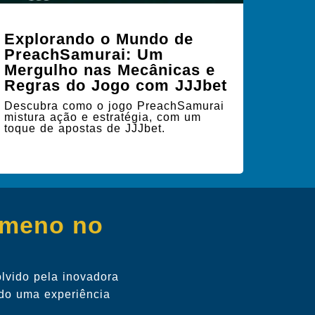
Explorando o Mundo de
PreachSamurai: Um
Mergulho nas Mecânicas e
Regras do Jogo com JJJbet
Descubra como o jogo PreachSamurai
mistura ação e estratégia, com um
toque de apostas de JJJbet.
ômeno no
lvido pela inovadora
ndo uma experiência