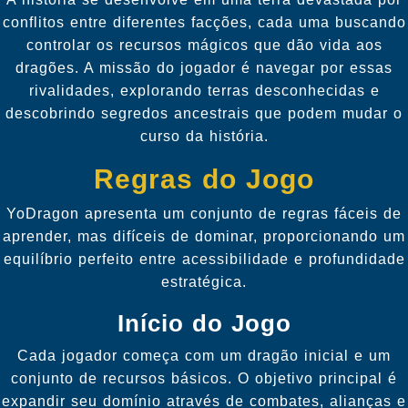
conflitos entre diferentes facções, cada uma buscando
controlar os recursos mágicos que dão vida aos
dragões. A missão do jogador é navegar por essas
rivalidades, explorando terras desconhecidas e
descobrindo segredos ancestrais que podem mudar o
curso da história.
Regras do Jogo
YoDragon apresenta um conjunto de regras fáceis de
aprender, mas difíceis de dominar, proporcionando um
equilíbrio perfeito entre acessibilidade e profundidade
estratégica.
Início do Jogo
Cada jogador começa com um dragão inicial e um
conjunto de recursos básicos. O objetivo principal é
expandir seu domínio através de combates, alianças e