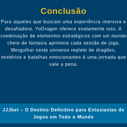
Conclusão
Para aqueles que buscam uma experiência imersiva e
desafiadora, YoDragon oferece exatamente isso. A
combinação de elementos estratégicos com um mundo
cheio de fantasia aprimora cada sessão de jogo.
Mergulhar neste universo repleto de dragões,
mistérios e batalhas emocionantes é uma jornada que
vale a pena.
JJJbet – O Destino Definitivo para Entusiastas de
Jogos em Todo o Mundo