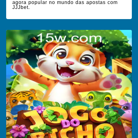
agora popular no mundo das apostas com
JJJbet.