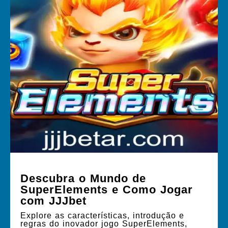
Descubra o Mundo de
SuperElements e Como Jogar
com JJJbet
Explore as características, introdução e
regras do inovador jogo SuperElements,