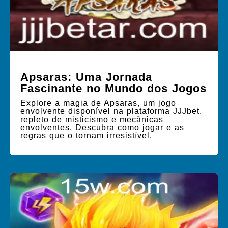
Apsaras: Uma Jornada
Fascinante no Mundo dos Jogos
Explore a magia de Apsaras, um jogo
envolvente disponível na plataforma JJJbet,
repleto de misticismo e mecânicas
envolventes. Descubra como jogar e as
regras que o tornam irresistível.