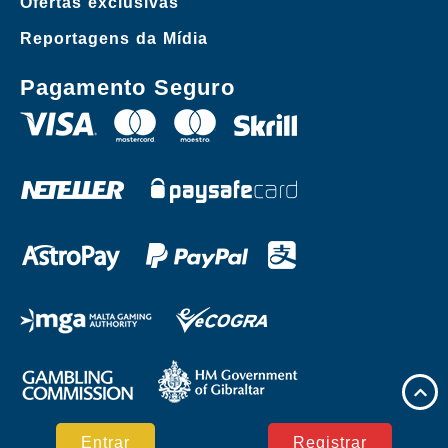
Ofertas exclusivas
Reportagens da Mídia
Pagamento Seguro
Entrar
Registrar
Copyright © JJJbet Cassino Reservado