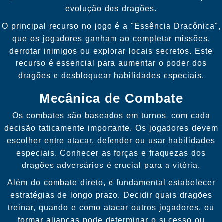
evolução dos dragões.
O principal recurso no jogo é a "Essência Dracônica",
que os jogadores ganham ao completar missões,
derrotar inimigos ou explorar locais secretos. Este
recurso é essencial para aumentar o poder dos
dragões e desbloquear habilidades especiais.
Mecânica de Combate
Os combates são baseados em turnos, com cada
decisão taticamente importante. Os jogadores devem
escolher entre atacar, defender ou usar habilidades
especiais. Conhecer as forças e fraquezas dos
dragões adversários é crucial para a vitória.
Além do combate direto, é fundamental estabelecer
estratégias de longo prazo. Decidir quais dragões
treinar, quando e como atacar outros jogadores, ou
formar alianças pode determinar o sucesso ou