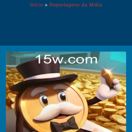
Início
»
Reportagens da Mídia