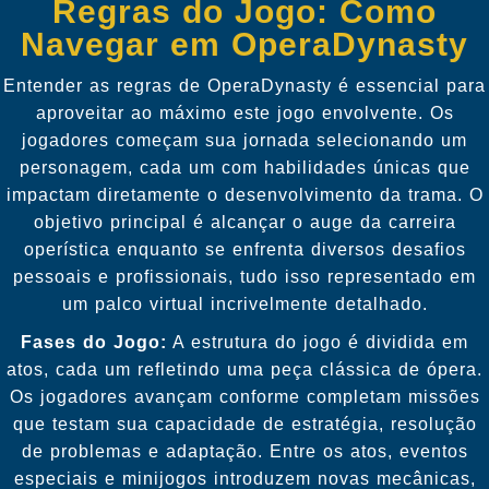
Regras do Jogo: Como
Navegar em OperaDynasty
Entender as regras de OperaDynasty é essencial para
aproveitar ao máximo este jogo envolvente. Os
jogadores começam sua jornada selecionando um
personagem, cada um com habilidades únicas que
impactam diretamente o desenvolvimento da trama. O
objetivo principal é alcançar o auge da carreira
operística enquanto se enfrenta diversos desafios
pessoais e profissionais, tudo isso representado em
um palco virtual incrivelmente detalhado.
Fases do Jogo:
A estrutura do jogo é dividida em
atos, cada um refletindo uma peça clássica de ópera.
Os jogadores avançam conforme completam missões
que testam sua capacidade de estratégia, resolução
de problemas e adaptação. Entre os atos, eventos
especiais e minijogos introduzem novas mecânicas,