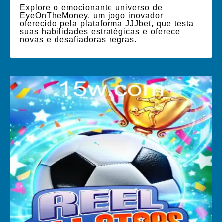
Explore o emocionante universo de
EyeOnTheMoney, um jogo inovador
oferecido pela plataforma JJJbet, que testa
suas habilidades estratégicas e oferece
novas e desafiadoras regras.