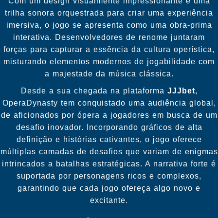
Com um design visualmente impressionante e uma
trilha sonora orquestrada para criar uma experiência
imersiva, o jogo se apresenta como uma obra-prima
interativa. Desenvolvedores de renome juntaram
forças para capturar a essência da cultura operística,
misturando elementos modernos de jogabilidade com
a majestade da música clássica.
Desde a sua chegada na plataforma
JJJbet
,
OperaDynasty tem conquistado uma audiência global,
de aficionados por ópera a jogadores em busca de um
desafio inovador. Incorporando gráficos de alta
definição e histórias cativantes, o jogo oferece
múltiplas camadas de desafios que variam de enigmas
intrincados a batalhas estratégicas. A narrativa forte é
suportada por personagens ricos e complexos,
garantindo que cada jogo ofereça algo novo e
excitante.